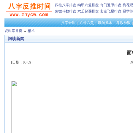
四柱八字排盘
纳甲六爻排盘
奇门遁甲排盘
梅花
紫微斗数排盘
六壬起课排盘
玄空飞星排盘
易学
八字命理
八卦六爻
勘舆风水
斗数神数
资料库首页
→
相术
阅读新闻
面
[日期：03-09]