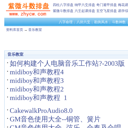
四柱八字排盘
纳甲六爻排盘
奇门遁甲排盘
梅花
紫微斗数排盘
六壬起课排盘
玄空飞星排盘
易学
八字命理
八卦六爻
勘舆风水
斗数神数
资料库首页
→
音乐教室
音乐教室
如何构建个人电脑音乐工作站?-2003版
midiboy和声教程4
midiboy和声教程3
midiboy和声教程2
midiboy和声教程 1
CakewalkProAudio8.0
GM音色使用大全--铜管、簧片
GM音色使用大全--弦乐、合奏及合唱