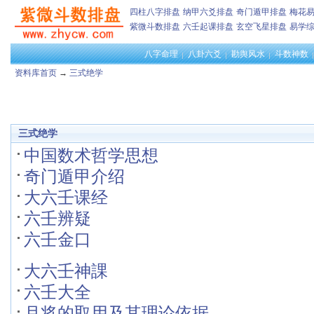
四柱八字排盘
纳甲六爻排盘
奇门遁甲排盘
梅花
紫微斗数排盘
六壬起课排盘
玄空飞星排盘
易学
八字命理
八卦六爻
勘舆风水
斗数神数
资料库首页
→
三式绝学
三式绝学
中国数术哲学思想
奇门遁甲介绍
大六壬课经
六壬辨疑
六壬金口
大六壬神課
六壬大全
月将的取用及其理论依据