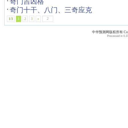
奇门吉凶格
奇门十干、八门、三奇应克
1/3
1
2
3
»
中华预测网版权所有 Copyri
Processed in 0.27